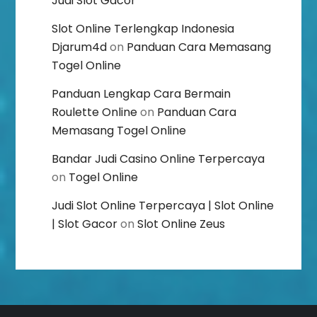
Judi Slot Gacor
Slot Online Terlengkap Indonesia
Djarum4d
on
Panduan Cara Memasang
Togel Online
Panduan Lengkap Cara Bermain
Roulette Online
on
Panduan Cara
Memasang Togel Online
Bandar Judi Casino Online Terpercaya
on
Togel Online
Judi Slot Online Terpercaya | Slot Online
| Slot Gacor
on
Slot Online Zeus