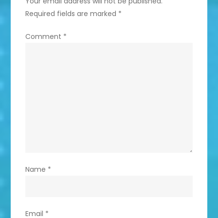
Your email address will not be published.
Required fields are marked
*
Comment
*
Name
*
Email
*