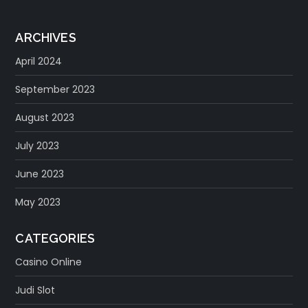
ARCHIVES
April 2024
September 2023
August 2023
July 2023
June 2023
May 2023
CATEGORIES
Casino Online
Judi Slot