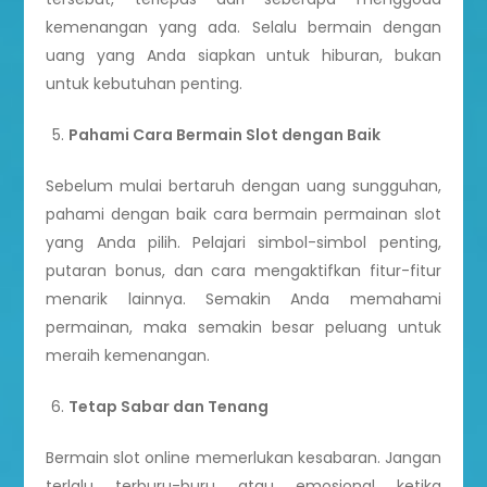
kemenangan yang ada. Selalu bermain dengan
uang yang Anda siapkan untuk hiburan, bukan
untuk kebutuhan penting.
Pahami Cara Bermain Slot dengan Baik
Sebelum mulai bertaruh dengan uang sungguhan,
pahami dengan baik cara bermain permainan slot
yang Anda pilih. Pelajari simbol-simbol penting,
putaran bonus, dan cara mengaktifkan fitur-fitur
menarik lainnya. Semakin Anda memahami
permainan, maka semakin besar peluang untuk
meraih kemenangan.
Tetap Sabar dan Tenang
Bermain slot online memerlukan kesabaran. Jangan
terlalu terburu-buru atau emosional ketika