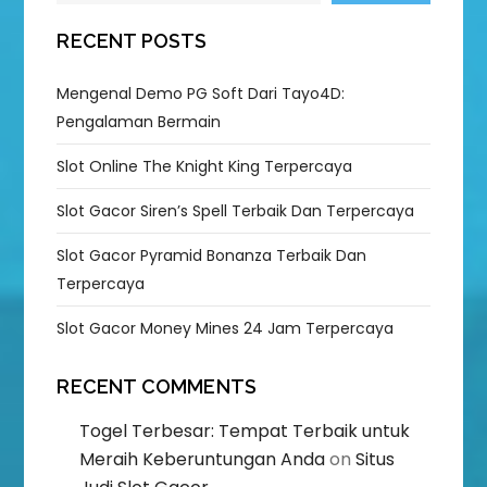
RECENT POSTS
Mengenal Demo PG Soft Dari Tayo4D:
Pengalaman Bermain
Slot Online The Knight King Terpercaya
Slot Gacor Siren’s Spell Terbaik Dan Terpercaya
Slot Gacor Pyramid Bonanza Terbaik Dan
Terpercaya
Slot Gacor Money Mines 24 Jam Terpercaya
RECENT COMMENTS
Togel Terbesar: Tempat Terbaik untuk
Meraih Keberuntungan Anda
on
Situs