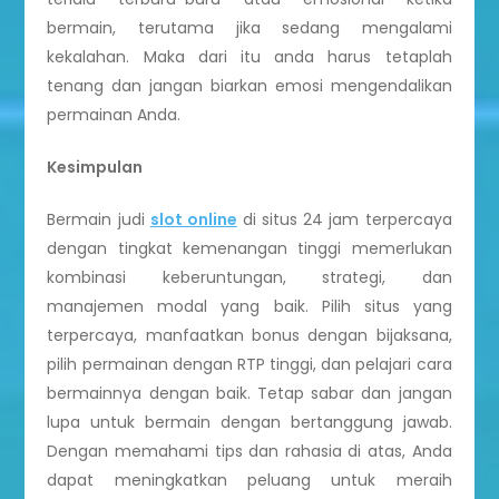
bermain, terutama jika sedang mengalami
kekalahan. Maka dari itu anda harus tetaplah
tenang dan jangan biarkan emosi mengendalikan
permainan Anda.
Kesimpulan
Bermain judi
slot online
di situs 24 jam terpercaya
dengan tingkat kemenangan tinggi memerlukan
kombinasi keberuntungan, strategi, dan
manajemen modal yang baik. Pilih situs yang
terpercaya, manfaatkan bonus dengan bijaksana,
pilih permainan dengan RTP tinggi, dan pelajari cara
bermainnya dengan baik. Tetap sabar dan jangan
lupa untuk bermain dengan bertanggung jawab.
Dengan memahami tips dan rahasia di atas, Anda
dapat meningkatkan peluang untuk meraih