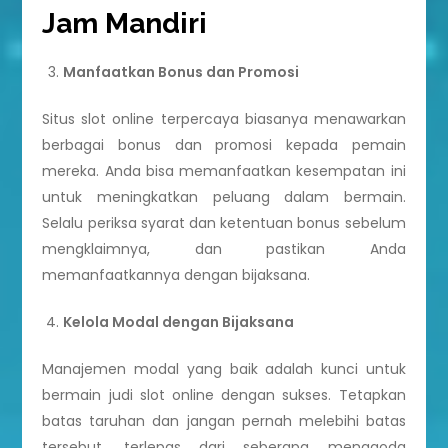
Jam Mandiri
Manfaatkan Bonus dan Promosi
Situs slot online terpercaya biasanya menawarkan
berbagai bonus dan promosi kepada pemain
mereka. Anda bisa memanfaatkan kesempatan ini
untuk meningkatkan peluang dalam bermain.
Selalu periksa syarat dan ketentuan bonus sebelum
mengklaimnya, dan pastikan Anda
memanfaatkannya dengan bijaksana.
Kelola Modal dengan Bijaksana
Manajemen modal yang baik adalah kunci untuk
bermain judi slot online dengan sukses. Tetapkan
batas taruhan dan jangan pernah melebihi batas
tersebut, terlepas dari seberapa menggoda