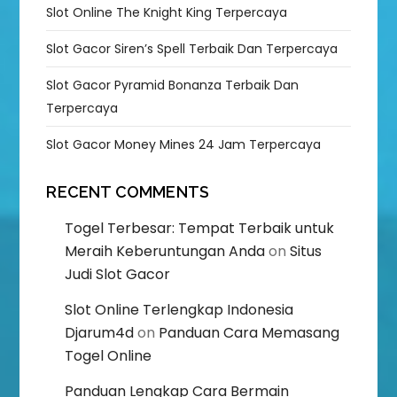
Slot Online The Knight King Terpercaya
Slot Gacor Siren’s Spell Terbaik Dan Terpercaya
Slot Gacor Pyramid Bonanza Terbaik Dan
Terpercaya
Slot Gacor Money Mines 24 Jam Terpercaya
RECENT COMMENTS
Togel Terbesar: Tempat Terbaik untuk
Meraih Keberuntungan Anda
on
Situs
Judi Slot Gacor
Slot Online Terlengkap Indonesia
Djarum4d
on
Panduan Cara Memasang
Togel Online
Panduan Lengkap Cara Bermain