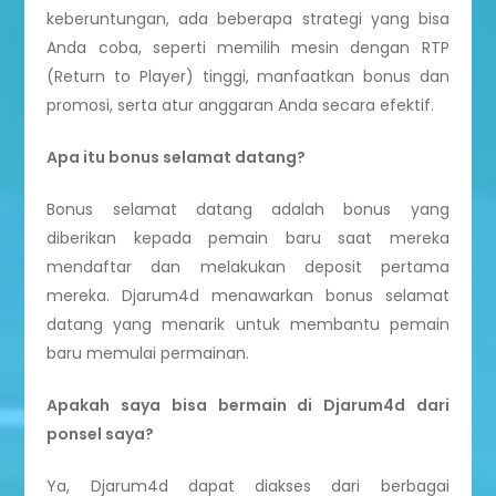
keberuntungan, ada beberapa strategi yang bisa
Anda coba, seperti memilih mesin dengan RTP
(Return to Player) tinggi, manfaatkan bonus dan
promosi, serta atur anggaran Anda secara efektif.
Apa itu bonus selamat datang?
Bonus selamat datang adalah bonus yang
diberikan kepada pemain baru saat mereka
mendaftar dan melakukan deposit pertama
mereka.
Djarum4d menawarkan bonus selamat
datang yang menarik untuk membantu pemain
baru memulai permainan.
Apakah saya bisa bermain di Djarum4d dari
ponsel saya?
Ya, Djarum4d dapat diakses dari berbagai