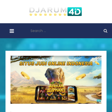
Skip
to
Slot
Slot Online,
content
Gacor,
Slot
Search
Slot
Pragmatic,
for:
Slot Maxwin,
Online
Slot Gacor,
Indonesia
Judi Slot
Judi Slot
Online, Casino
Indonesi
Online, Slot
online
indonesia, judi
slot indonesia