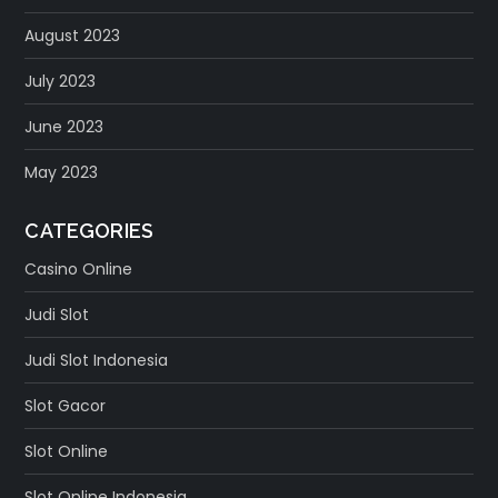
August 2023
July 2023
June 2023
May 2023
CATEGORIES
Casino Online
Judi Slot
Judi Slot Indonesia
Slot Gacor
Slot Online
Slot Online Indonesia