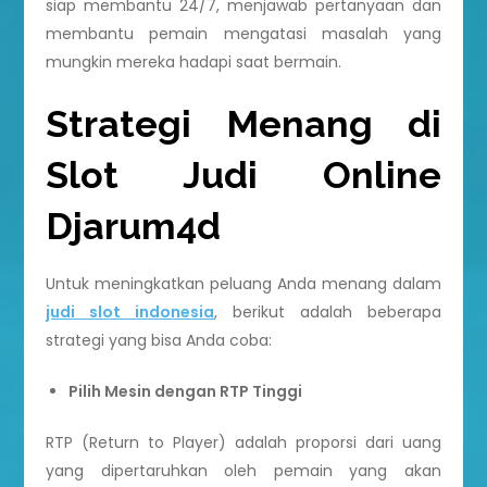
siap membantu 24/7, menjawab pertanyaan dan
membantu pemain mengatasi masalah yang
mungkin mereka hadapi saat bermain.
Strategi Menang di
Slot Judi Online
Djarum4d
Untuk meningkatkan peluang Anda menang dalam
judi slot indonesia
, berikut adalah beberapa
strategi yang bisa Anda coba:
Pilih Mesin dengan RTP Tinggi
RTP (Return to Player) adalah proporsi dari uang
yang dipertaruhkan oleh pemain yang akan