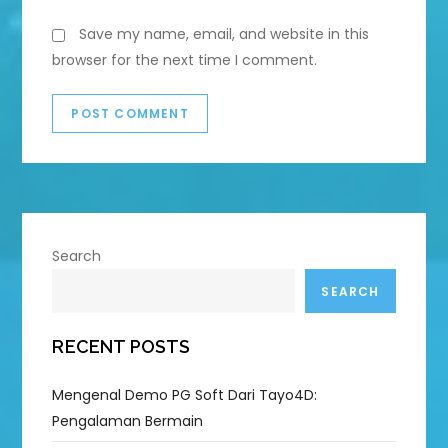
Save my name, email, and website in this
browser for the next time I comment.
Search
SEARCH
RECENT POSTS
Mengenal Demo PG Soft Dari Tayo4D:
Pengalaman Bermain