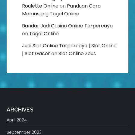
Roulette Online
on
Panduan Cara
Memasang Togel Online
Bandar Judi Casino Online Terpercaya
on
Togel Online
Judi Slot Online Terpercaya | Slot Online
| Slot Gacor
on
Slot Online Zeus
ARCHIVES
April 2024
September 2023