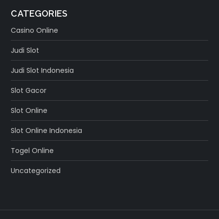
CATEGORIES
Casino Online
Judi Slot
Judi Slot Indonesia
Slot Gacor
Slot Online
Slot Online Indonesia
Togel Online
Uncategorized