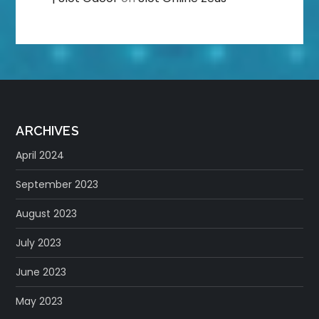
ARCHIVES
April 2024
September 2023
August 2023
July 2023
June 2023
May 2023