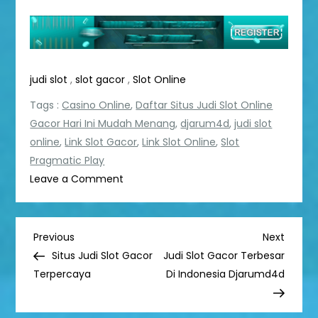
judi slot
,
slot gacor
,
Slot Online
Tags :
Casino Online
,
Daftar Situs Judi Slot Online
Gacor Hari Ini Mudah Menang
,
djarum4d
,
judi slot
online
,
Link Slot Gacor
,
Link Slot Online
,
Slot
Pragmatic Play
on
Leave a Comment
Daftar
Situs
Judi
Post
Previous
Next
Previous
Next
Slot
Post
Post
Situs Judi Slot Gacor
Judi Slot Gacor Terbesar
navigation
Online
Terpercaya
Di Indonesia Djarumd4d
Gacor
Hari