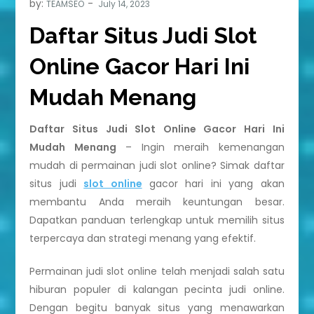
by:
TEAMSEO
Daftar Situs Judi Slot
Online Gacor Hari Ini
Mudah Menang
Daftar Situs Judi Slot Online Gacor Hari Ini
Mudah Menang
– Ingin meraih kemenangan
mudah di permainan judi slot online? Simak daftar
situs judi
slot online
gacor hari ini yang akan
membantu Anda meraih keuntungan besar.
Dapatkan panduan terlengkap untuk memilih situs
terpercaya dan strategi menang yang efektif.
Permainan judi slot online telah menjadi salah satu
hiburan populer di kalangan pecinta judi online.
Dengan begitu banyak situs yang menawarkan