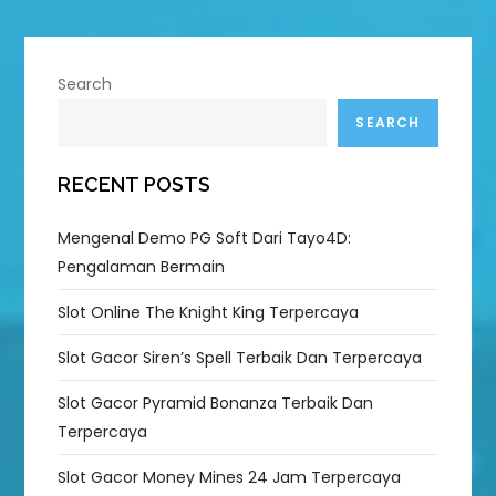
Search
SEARCH
RECENT POSTS
Mengenal Demo PG Soft Dari Tayo4D:
Pengalaman Bermain
Slot Online The Knight King Terpercaya
Slot Gacor Siren’s Spell Terbaik Dan Terpercaya
Slot Gacor Pyramid Bonanza Terbaik Dan
Terpercaya
Slot Gacor Money Mines 24 Jam Terpercaya