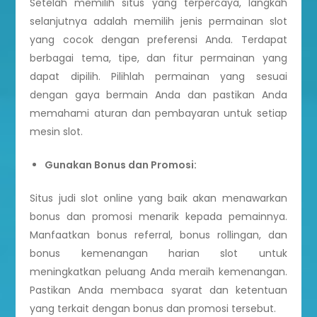
Setelah memilih situs yang terpercaya, langkah
selanjutnya adalah memilih jenis permainan slot
yang cocok dengan preferensi Anda. Terdapat
berbagai tema, tipe, dan fitur permainan yang
dapat dipilih. Pilihlah permainan yang sesuai
dengan gaya bermain Anda dan pastikan Anda
memahami aturan dan pembayaran untuk setiap
mesin slot.
Gunakan Bonus dan Promosi:
Situs judi slot online yang baik akan menawarkan
bonus dan promosi menarik kepada pemainnya.
Manfaatkan bonus referral, bonus rollingan, dan
bonus kemenangan harian slot untuk
meningkatkan peluang Anda meraih kemenangan.
Pastikan Anda membaca syarat dan ketentuan
yang terkait dengan bonus dan promosi tersebut.