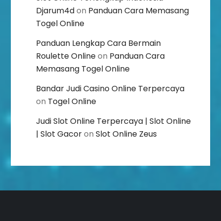
Djarum4d
on
Panduan Cara Memasang
Togel Online
Panduan Lengkap Cara Bermain
Roulette Online
on
Panduan Cara
Memasang Togel Online
Bandar Judi Casino Online Terpercaya
on
Togel Online
Judi Slot Online Terpercaya | Slot Online
| Slot Gacor
on
Slot Online Zeus