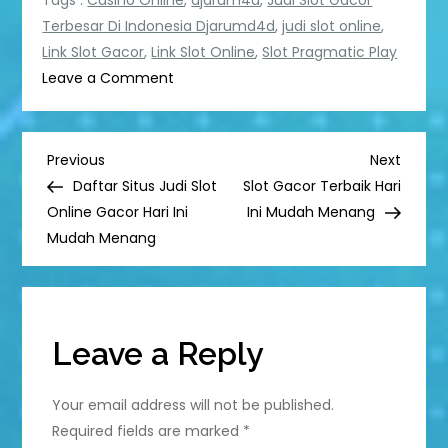
Terbesar Di Indonesia Djarumd4d
,
judi slot online
,
Link Slot Gacor
,
Link Slot Online
,
Slot Pragmatic Play
on
Leave a Comment
Judi
Slot
Gacor
Post
Previous
Next
Previous
Next
Terbesar
Post
Post
Daftar Situs Judi Slot
Slot Gacor Terbaik Hari
navigation
Di
Online Gacor Hari Ini
Ini Mudah Menang
Indonesia
Mudah Menang
Djarumd4d
Leave a Reply
Your email address will not be published.
Required fields are marked
*