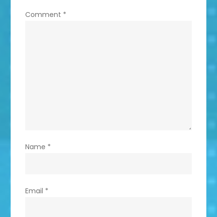
Comment
*
Name
*
Email
*