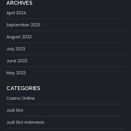
ARCHIVES
April 2024
September 2023
August 2023
July 2023
June 2023
May 2023
CATEGORIES
Casino Online
Judi Slot
Judi Slot Indonesia