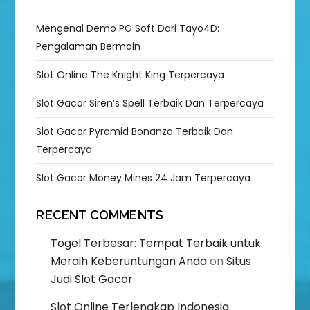
Mengenal Demo PG Soft Dari Tayo4D:
Pengalaman Bermain
Slot Online The Knight King Terpercaya
Slot Gacor Siren’s Spell Terbaik Dan Terpercaya
Slot Gacor Pyramid Bonanza Terbaik Dan
Terpercaya
Slot Gacor Money Mines 24 Jam Terpercaya
RECENT COMMENTS
Togel Terbesar: Tempat Terbaik untuk
Meraih Keberuntungan Anda
on
Situs
Judi Slot Gacor
Slot Online Terlengkap Indonesia